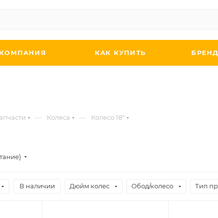
КОМПАНИЯ
КАК КУПИТЬ
БРЕН
—
—
апчасти
Колеса
Колесо 18"
стание)
В наличии
Дюйм колес
Обод/колесо
Тип п