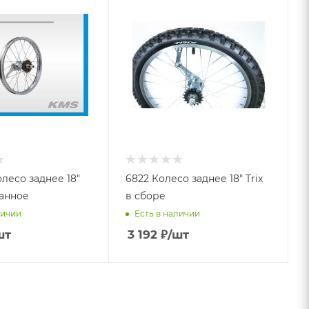
лесо заднее 18"
6822 Колесо заднее 18" Trix
анное
в сборе
личии
Есть в наличии
шт
3 192
₽
/шт