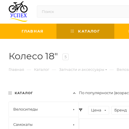
ГЛАВНАЯ
КАТАЛОГ
Колесо 18"
5
—
—
—
Главная
Каталог
Запчасти и аксессуары
Велоз
По популярности (возра
КАТАЛОГ
Велосипеды
Цена
Бренд
Самокаты