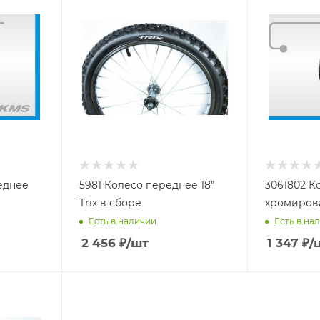
еднее
5981 Колесо переднее 18"
3061802 Ко
Trix в сборе
хромиров
Есть в наличии
Есть в на
2 456
₽
/шт
1 347
₽
/