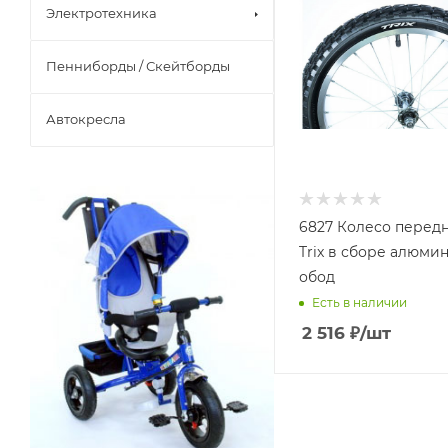
Электротехника
Пенниборды / Скейтборды
Автокресла
6827 Колесо передн
Trix в сборе алюм
обод
Есть в наличии
2 516
₽
/шт