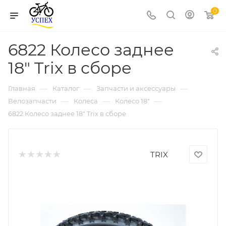
0
6822 Колесо заднее
18" Trix в сборе
—
—
—
Главная
Каталог
Запчасти и аксессуары
—
—
—
Велозапчасти
Колеса
Колесо 18"
6822 Колесо заднее 18" Trix в сборе
TRIX