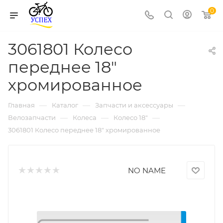
0
3061801 Колесо
переднее 18"
хромированное
—
—
—
Главная
Каталог
Запчасти и аксессуары
—
—
—
Велозапчасти
Колеса
Колесо 18"
3061801 Колесо переднее 18" хромированное
NO NAME