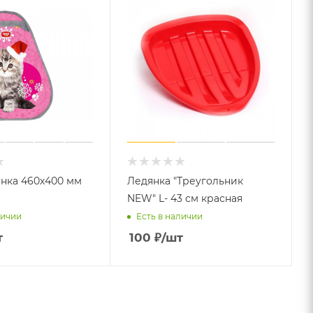
нка 460х400 мм
Ледянка "Треугольник
NEW" L- 43 см красная
личии
Есть в наличии
т
100
₽
/шт