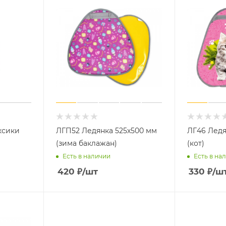
ксики
ЛГП52 Ледянка 525х500 мм
ЛГ46 Ледя
(зима баклажан)
(кот)
Есть в наличии
Есть в на
420
₽
/шт
330
₽
/ш