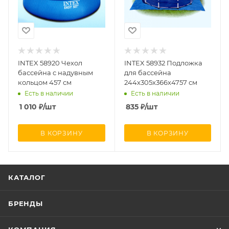
INTEX 58920 Чехол
INTEX 58932 Подложка
бассейна с надувным
для бассейна
кольцом 457 см
244х305х366х4757 см
Есть в наличии
Есть в наличии
1 010
₽
/шт
835
₽
/шт
В КОРЗИНУ
В КОРЗИНУ
КАТАЛОГ
БРЕНДЫ