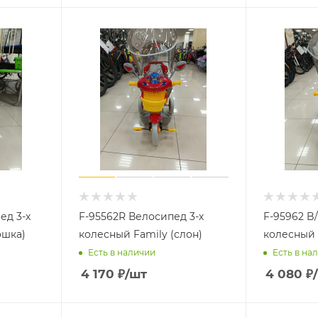
ед 3-х
F-95562R Велосипед 3-х
F-95962 B
ошка)
колесный Family (слон)
колесный 
Есть в наличии
Есть в на
4 170
₽
/шт
4 080
₽