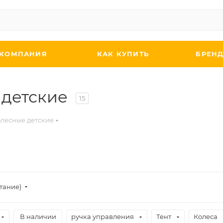
КОМПАНИЯ
КАК КУПИТЬ
БРЕН
 детские
15
олесные детские
стание)
В наличии
ручка управления
Тент
Колеса