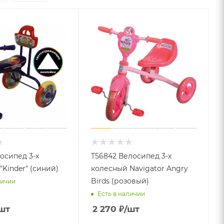
осипед 3-х
T56842 Велосипед 3-х
"Kinder" (синий)
колесный Navigator Angry
Birds (розовый)
личии
Есть в наличии
шт
2 270
₽
/шт