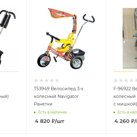
T53949 Велосипед 3-х
F-96922 В
рый)
колесный Navigator
колесный 
Ранетки
с мишкой
Есть в наличии
Есть в на
4 820
₽
/шт
4 260
₽