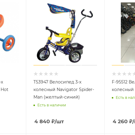
-х
T53947 Велосипед 3-х
F-95512 Ве
 Hot
колесный Navigator Spider-
колесный 
Man (желтый-синий)
Есть в на
Есть в наличии
4 840
₽
/шт
4 260
₽