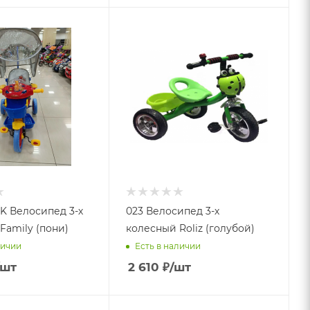
/K Велосипед 3-х
023 Велосипед 3-х
Family (пони)
колесный Roliz (голубой)
личии
Есть в наличии
/шт
2 610
₽
/шт