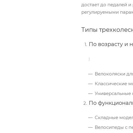
достает до педалей и
регулируемыми парам
Типы трехколес
По возрасту и 
:
Велоколяски для 
Классические мод
Универсальные к
По функционал
Складные модел
Велосипеды с пе