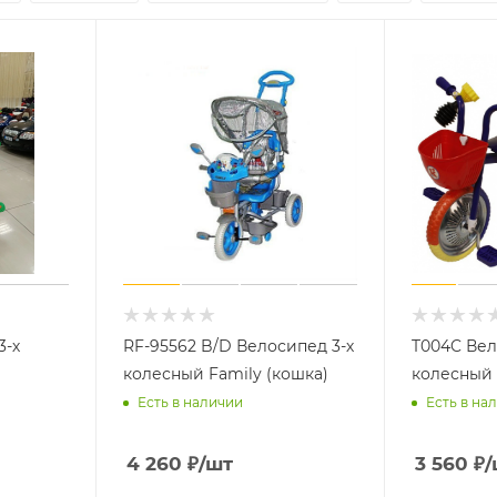
3-х
RF-95562 B/D Велосипед 3-х
T004C Вел
колесный Family (кошка)
колесный 
Есть в наличии
Есть в на
4 260
₽
/шт
3 560
₽
/