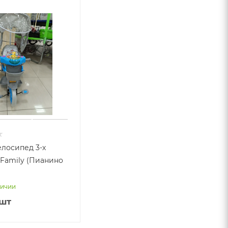
елосипед 3-х
Family (Пианино
)
личии
/шт