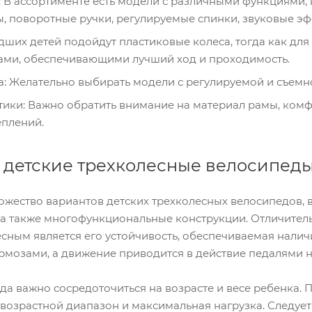
 В ассортименте есть модели с различными функциями, 
ы, поворотные ручки, регулируемые спинки, звуковые эф
адших детей подойдут пластиковые колеса, тогда как для
ами, обеспечивающими лучший ход и проходимость.
а: Желательно выбирать модели с регулируемой и съемн
тики: Важно обратить внимание на материал рамы, ком
еплений.
 детские трехколесные велосипед
жество вариантов детских трехколесных велосипедов, 
, а также многофункциональные конструкции. Отличител
сным является его устойчивость, обеспечиваемая налич
рмозами, а движение приводится в действие педалями н
да важно сосредоточиться на возрасте и весе ребенка
 возрастной диапазон и максимальная нагрузка. Следует