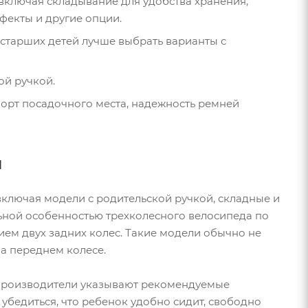
включая складывание для удобства хранения,
фекты и другие опции.
 старших детей лучше выбрать варианты с
ой ручкой.
форт посадочного места, надежность ремней
ы
включая модели с родительской ручкой, складные и
ьной особенностью трехколесного велосипеда по
ием двух задних колес. Такие модели обычно не
а переднем колесе.
. Производители указывают рекомендуемые
 убедиться, что ребенок удобно сидит, свободно