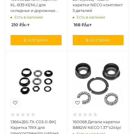
KL-B39 KENLI для
каретки NECO комплект
складных и дорожных
5 деталей
велосипедов 1.37"x24tpi,
Есть в наличии
Есть в наличии
комплект из 5 элементов
210
₽
/к-т
168
₽
/шт
В КОРЗИНУ
В КОРЗИНУ
13664(BS-TX-C03-0-BK)
160068 Детали каретки
Каретка TRIX для
B882W NECO 1.37"x24tpi
односоставного шатуна
Есть в наличии