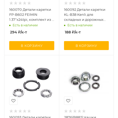
160070 Детали каретки
160092 Детали каретки
FP-B602 FEIMIN
KL-B38 Kenli для
1.37"x24tpi, комплект из 5
складных и дорожных
элементов
велосипедов 1.37"x24tpi,
Есть в наличии
Есть в наличии
комплект из 5 элементов
294
₽
/к-т
188
₽
/к-т
В КОРЗИНУ
В КОРЗИНУ
160093 Детали каретки
2876(B882) Чашки