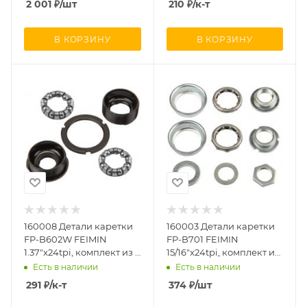
2 001
₽
/шт
210
₽
/к-т
В КОРЗИНУ
В КОРЗИНУ
160008 Детали каретки
160003 Детали каретки
FP-B602W FEIMIN
FP-B701 FEIMIN
1.37"x24tpi, комплект из 5
15/16"x24tpi, комплект из
элементов
9 элементов для
Есть в наличии
Есть в наличии
односоставных шатунов
291
₽
/к-т
374
₽
/шт