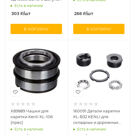
9 деталей
Есть в наличии
303
₽
/шт
266
₽
/шт
В КОРЗИНУ
В КОРЗИНУ
X89889 Чашки для
160091 Детали каретки
каретки Kenli KL-106
KL-B32 KENLI для
(прес)
складных и дорожных
велосипедов 1.37"x24tpi,
Есть в наличии
Есть в наличии
комплект из 5 элементов