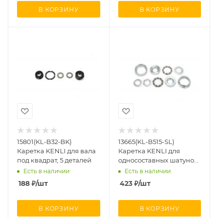
В КОРЗИНУ
В КОРЗИНУ
15801(KL-B32-BK)
13665(KL-B515-SL)
Каретка KENLI для вала
Каретка KENLI для
под квадрат, 5 деталей
односоставных шатунов
9 деталей
Есть в наличии
Есть в наличии
188
₽
/шт
423
₽
/шт
В КОРЗИНУ
В КОРЗИНУ