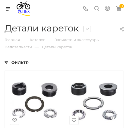
0
Детали кареток
12
—
—
—
Главная
Каталог
Запчасти и аксессуары
—
Велозапчасти
Детали кареток
ФИЛЬТР