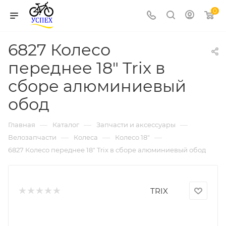
0
6827 Колесо
переднее 18" Trix в
сборе алюминиевый
обод
—
—
—
Главная
Каталог
Запчасти и аксессуары
—
—
—
Велозапчасти
Колеса
Колесо 18"
6827 Колесо переднее 18" Trix в сборе алюминиевый обод
TRIX