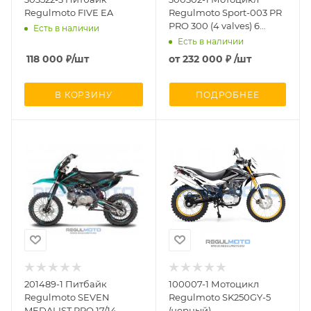
Regulmoto FIVE EA
Regulmoto Sport-003 PR
PRO 300 (4 valves) 6
Есть в наличии
передач (черный)
Есть в наличии
118 000
₽
/шт
от
232 000 ₽
/шт
В КОРЗИНУ
ПОДРОБНЕЕ
201489-1 Питбайк
100007-1 Мотоцикл
Regulmoto SEVEN
Regulmoto SK250GY-5
MEDALIST PRO 17/14
(черный)