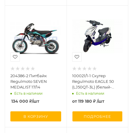
204386-2 Питбайк
100021/1-1 Скутер
Regulmoto SEVEN
Regulmoto EAGLE 50
MEDALIST 17/14
(LJ50QT-3L) (белый-
синий)
Есть в наличии
Есть в наличии
134 000
₽
/шт
от
119 180 ₽
/шт
В КОРЗИНУ
ПОДРОБНЕЕ