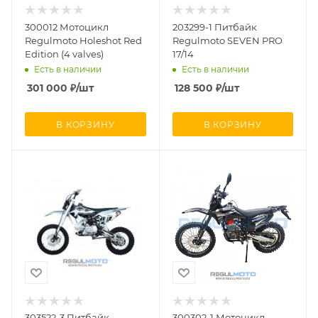
300012 Мотоцикл
203299-1 Питбайк
Regulmoto Holeshot Red
Regulmoto SEVEN PRO
Edition (4 valves)
17/14
Есть в наличии
Есть в наличии
301 000
₽
/шт
128 500
₽
/шт
В КОРЗИНУ
В КОРЗИНУ
303522-3 Питбайк
300302-1 Мотоцикл