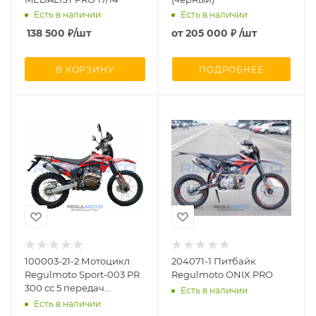
Есть в наличии
Есть в наличии
138 500
₽
/шт
от
205 000 ₽
/шт
В КОРЗИНУ
ПОДРОБНЕЕ
100003-21-2 Мотоцикл
204071-1 Питбайк
Regulmoto Sport-003 PR
Regulmoto ONIX PRO
300 сс 5 передач
Есть в наличии
(красный)
Есть в наличии