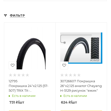
ФИЛЬТР
12795
30726607 Покрышка
Покрышка 24"x2.125 (57-
26"х2,125 аналог Chayang
507) TRIX TX-
H-5129 рисунок "ежик"
036 горная 30TPI
Есть в наличии
Есть в наличии
731
₽
/шт
624
₽
/шт