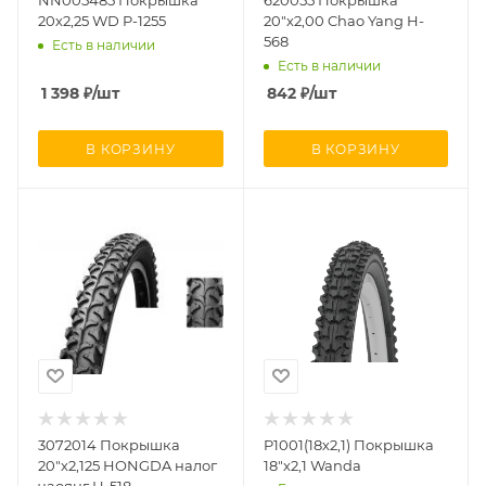
NN005485 Покрышка
620055 Покрышка
20х2,25 WD P-1255
20"х2,00 Chao Yang H-
568
Есть в наличии
Есть в наличии
1 398
₽
/шт
842
₽
/шт
В КОРЗИНУ
В КОРЗИНУ
3072014 Покрышка
P1001(18х2,1) Покрышка
20"х2,125 HONGDA налог
18"х2,1 Wanda
чаоянг Н-518