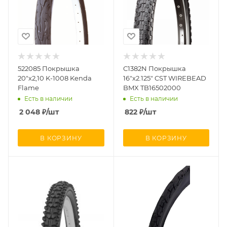
522085 Покрышка
C1382N Покрышка
20"х2,10 K-1008 Kenda
16"х2.125" CST WIREBEAD
Flame
BMX TB16502000
Есть в наличии
Есть в наличии
2 048
₽
/шт
822
₽
/шт
В КОРЗИНУ
В КОРЗИНУ