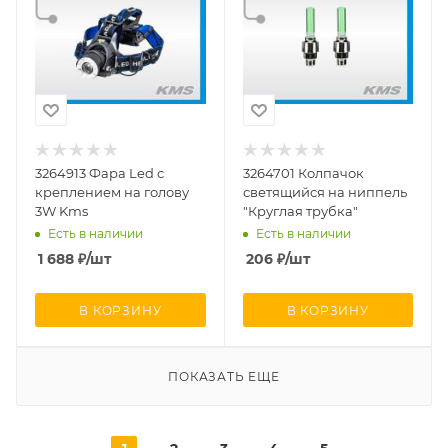
3264913 Фара Led с
3264701 Колпачок
креплением на голову
светящийся на ниппель
3W Kms
"Круглая трубка"
Есть в наличии
Есть в наличии
1 688
₽
/шт
206
₽
/шт
В КОРЗИНУ
В КОРЗИНУ
ПОКАЗАТЬ ЕЩЕ