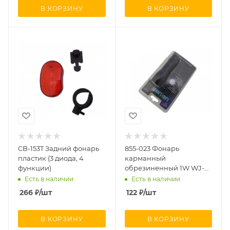
В КОРЗИНУ
В КОРЗИНУ
CB-153T Задний фонарь
855-023 Фонарь
пластик (3 диода, 4
карманный
функции)
обрезиненный 1W WJ-
601 3AAA
Есть в наличии
Есть в наличии
266
₽
/шт
122
₽
/шт
В КОРЗИНУ
В КОРЗИНУ