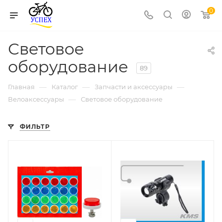
0
Световое
оборудование
89
—
—
—
Главная
Каталог
Запчасти и аксессуары
—
Велоаксессуары
Световое оборудование
ФИЛЬТР