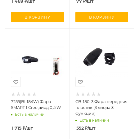
1 469
₽
/шт
77
₽
/шт
В КОРЗИНУ
В КОРЗИНУ
7255(BL184W) Фара
CB-180-3 Фара передняя
SMART 1 Cree диод 0,5 W
пластик (3 диода 3
функции)
Есть в наличии
Есть в наличии
1 715
₽
/шт
552
₽
/шт