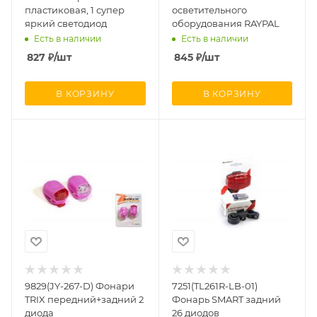
пластиковая, 1 супер
осветительного
яркий светодиод
оборудования RAYPAL
Есть в наличии
Есть в наличии
827
₽
/шт
845
₽
/шт
В КОРЗИНУ
В КОРЗИНУ
9829(JY-267-D) Фонари
7251(TL261R-LB-01)
TRIX передний+задний 2
Фонарь SMART задний
диода
26 диодов