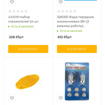
410019 Набор
3265351 Фара передняя
отражателей 24 шт
алюминиевая 3Вт (3
режима работы)
Есть в наличии
ближний/дальний свет, с
Есть в наличии
меняющимся фокусом с
228
₽
/шт
612
₽
/шт
креплением на руль
В КОРЗИНУ
В КОРЗИНУ