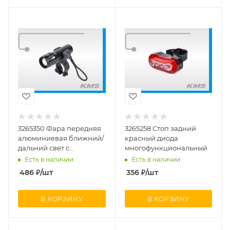
3265350 Фара передняя
3265258 Стоп задний
алюминиевая ближний/
красный диода
дальний свет с
многофункциональный
меняющимся фокусом, с
Есть в наличии
Есть в наличии
креплением на руль 1Вт,
486
₽
/шт
356
₽
/шт
(3 режима работы)
В КОРЗИНУ
В КОРЗИНУ