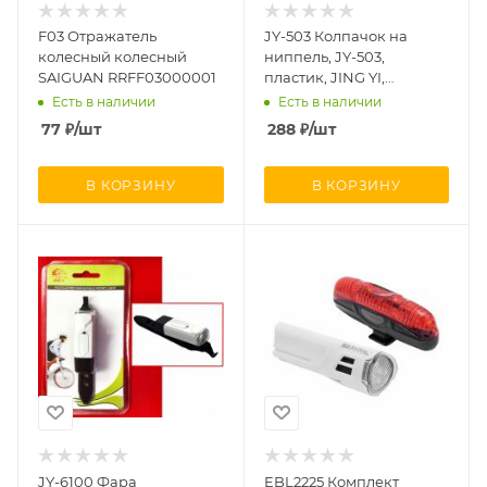
F03 Отражатель
JY-503 Колпачок на
колесный колесный
ниппель, JY-503,
SAIGUAN RRFF03000001
пластик, JING YI,
RJGVLJY50301
Есть в наличии
Есть в наличии
77
₽
/шт
288
₽
/шт
В КОРЗИНУ
В КОРЗИНУ
JY-6100 Фара
EBL2225 Комплект