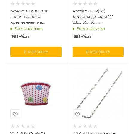
3254050-1 Корзина
4655(BS01-12(12")
задняя сетка с
Корзина детская 12"
креплением на
235х165х155 мм
багажник
Есть в наличии
Есть в наличии
981
₽
/шт
381
₽
/шт
В КОРЗИНУ
В КОРЗИНУ
7008(BS02-4(20")
270022 Подпорка для