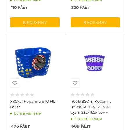
110
₽
/шт
320
₽
/шт
В КОРЗИНУ
В КОРЗИНУ
X95751 Корзина STG HL-
4666(BS0-3) Корзина
BS07
детская TRIX 12-16 на
руль, 235х165х155мм,
Есть в наличии
Есть в наличии
476
₽
/шт
609
₽
/шт