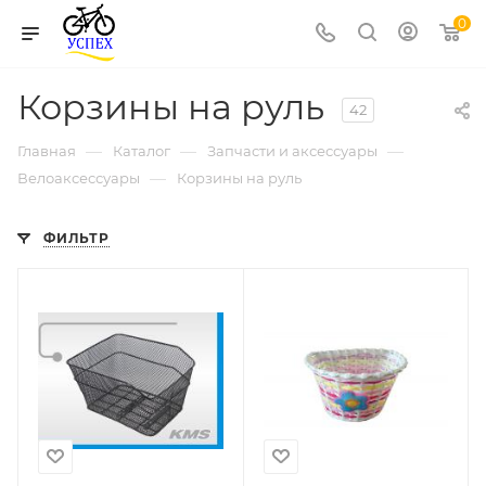
0
Корзины на руль
42
—
—
—
Главная
Каталог
Запчасти и аксессуары
—
Велоаксессуары
Корзины на руль
ФИЛЬТР