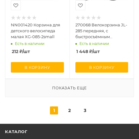
NN001420 Корзина для
270068 Велокорзина JL-
детского велоcипеда
285 передняя, с
малая XG-085-2small
быстросъёмным
креплением(22,2 мм
Есть в наличии
Есть в наличии
212
₽
/шт
1 448
₽
/шт
В КОРЗИНУ
В КОРЗИНУ
ПОКАЗАТЬ ЕЩЕ
1
2
3
КАТАЛОГ