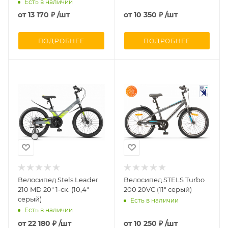
неон-черный)
Есть в наличии
от
13 170 ₽
/шт
от
10 350 ₽
/шт
ПОДРОБНЕЕ
ПОДРОБНЕЕ
Велосипед Stels Leader
Велосипед STELS Turbo
210 MD 20" 1-ск. (10,4"
200 20VC (11" серый)
серый)
Есть в наличии
Есть в наличии
от
22 180 ₽
/шт
от
10 250 ₽
/шт