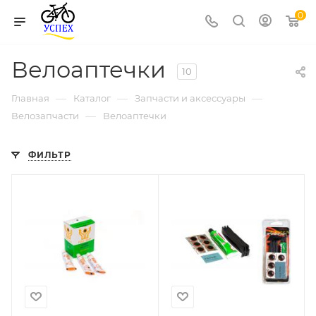
0
Велоаптечки
10
—
—
—
Главная
Каталог
Запчасти и аксессуары
—
Велозапчасти
Велоаптечки
ФИЛЬТР