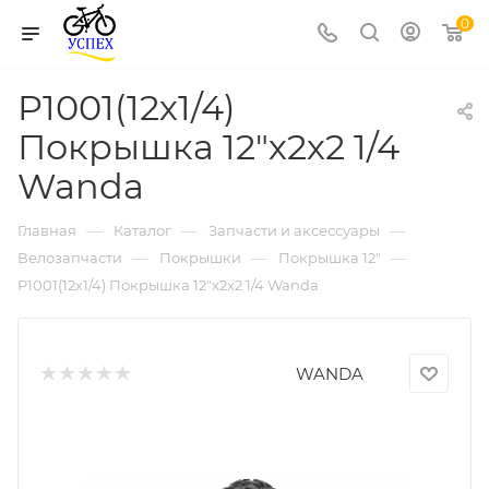
0
P1001(12х1/4)
Покрышка 12"х2х2 1/4
Wanda
—
—
—
Главная
Каталог
Запчасти и аксессуары
—
—
—
Велозапчасти
Покрышки
Покрышка 12"
P1001(12х1/4) Покрышка 12"х2х2 1/4 Wanda
WANDA