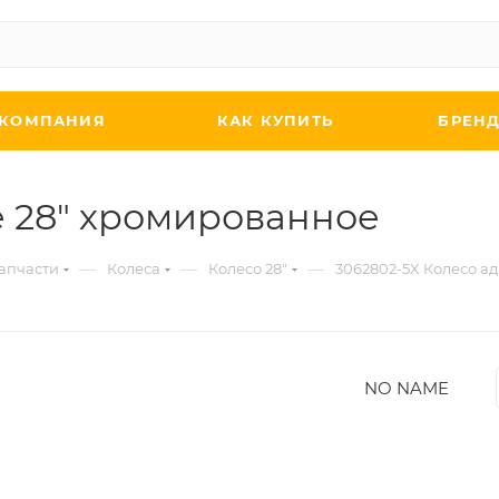
КОМПАНИЯ
КАК КУПИТЬ
БРЕН
е 28" хромированное
—
—
—
апчасти
Колеса
Колесо 28"
3062802-5X Колесо а
NO NAME