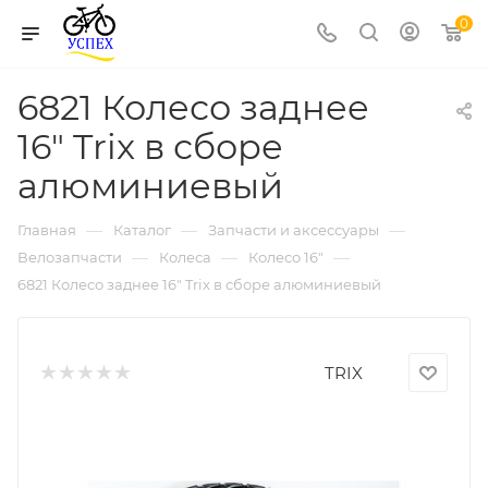
0
6821 Колесо заднее
16" Trix в сборе
алюминиевый
—
—
—
Главная
Каталог
Запчасти и аксессуары
—
—
—
Велозапчасти
Колеса
Колесо 16"
6821 Колесо заднее 16" Trix в сборе алюминиевый
TRIX