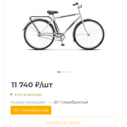
11 740
₽
/шт
Есть в наличии
Размер рамы/цвет
—
20" / серебристый
20" / серебристый
КУПИТЬ В 1 КЛИК