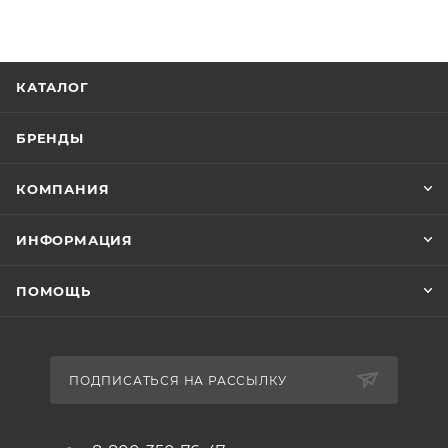
Конструкция рулевой колонки неинтегрированная,
резьбовая
Диаметр колес 18 дюймов
КАТАЛОГ
Материал обода алюминиевый сплав
Боковые колеса в комплекте есть
БРЕНДЫ
Тип заднего тормоза ножной
Количество скоростей 1
КОМПАНИЯ
Количество звезд в кассете 1
Количество звезд системы 1
ИНФОРМАЦИЯ
Звонок есть
Защитная накладка на руле есть
ПОМОЩЬ
Защита цепи есть
Комплектация багажник, крылья
ПОДПИСАТЬСЯ НА РАССЫЛКУ