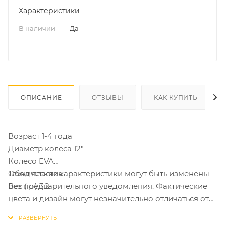
Характеристики
В наличии
—
Да
ОПИСАНИЕ
ОТЗЫВЫ
КАК КУПИТЬ
Возраст 1-4 года
Диаметр колеса 12"
Колесо EVA
Обод пластик
Технические характеристики могут быть изменены
Вес (кг) 3.2
без предварительного уведомления. Фактические
цвета и дизайн могут незначительно отличаться от
изображений на сайте.