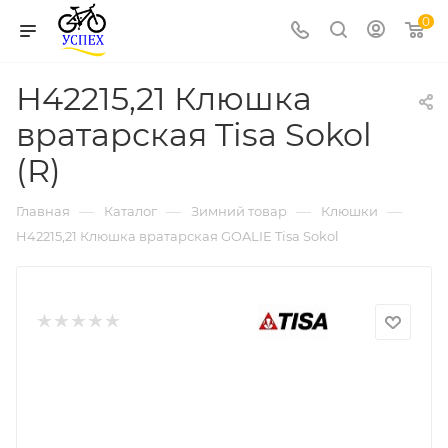
0
H42215,21 Клюшка
вратарская Tisa Sokol
(R)
—
—
—
—
Главная
Каталог
Зимний товар
Клюшки
H42215,21 Клюшка вратарская GOALIE Tisa Sokol