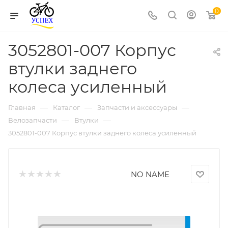
0
3052801-007 Корпус
втулки заднего
колеса усиленный
—
—
—
Главная
Каталог
Запчасти и аксессуары
—
—
Велозапчасти
Втулки
3052801-007 Корпус втулки заднего колеса усиленный
NO NAME