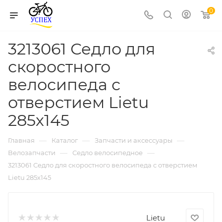
0
3213061 Седло для
скоростного
велосипеда с
отверстием Lietu
285х145
—
—
—
Главная
Каталог
Запчасти и аксессуары
—
—
Велозапчасти
Седло велосипедное
3213061 Седло для скоростного велосипеда с отверстием
Lietu 285х145
Lietu