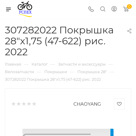
0
307282022 Покрышка
28"х1,75 (47-622) рис.
2022
—
—
—
Главная
Каталог
Запчасти и аксессуары
—
—
—
Велозапчасти
Покрышки
Покрышка 28"
307282022 Покрышка 28"х1,75 (47-622) рис. 2022
CHAOYANG