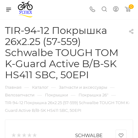
0
TIR-94-12 Покрышка
26x2.25 (57-559)
Schwalbe TOUGH TOM
K-Guard Active B/B-SK
HS411 SBC, 50EPI
—
—
—
Главная
Каталог
Запчасти и аксессуары
—
—
—
Велозапчасти
Покрышки
Покрышка 26"
TIR-94-12 Покрышка 26x2.25 (57-559) Schwalbe TOUGH TOM K-
Guard Active B/B-SK HS411 SBC, 50EPI
SCHWALBE