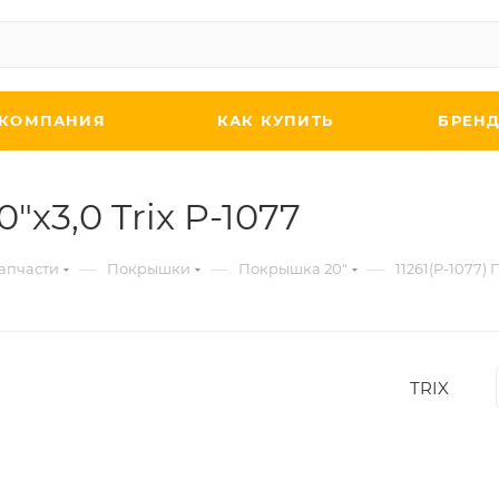
КОМПАНИЯ
КАК КУПИТЬ
БРЕН
"х3,0 Trix P-1077
—
—
—
апчасти
Покрышки
Покрышка 20"
11261(P-1077)
TRIX