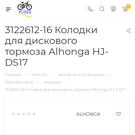
0
3122612-16 Колодки
для дискового
тормоза Alhonga HJ-
DS17
—
—
—
Главная
Каталог
Запчасти и аксессуары
—
—
Велозапчасти
Колодки
3122612-16 Колодки для дискового тормоза Alhonga HJ-DS17
ALHONGA