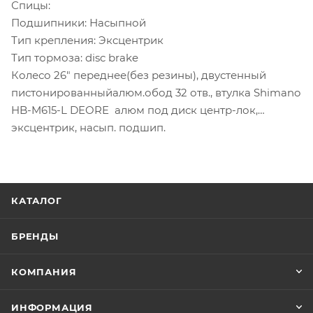
Спицы:
Подшипники: Насыпной
Тип крепления: Экcцентрик
Тип тормоза: disc brake
Колесо 26" переднее(без резины), двустенный
пистонированныйалюм.обод 32 отв., втулка Shimano
HB-M615-L DEORE алюм под диск центр-лок,
эксцентрик, насып. подшип.
КАТАЛОГ
БРЕНДЫ
КОМПАНИЯ
ИНФОРМАЦИЯ