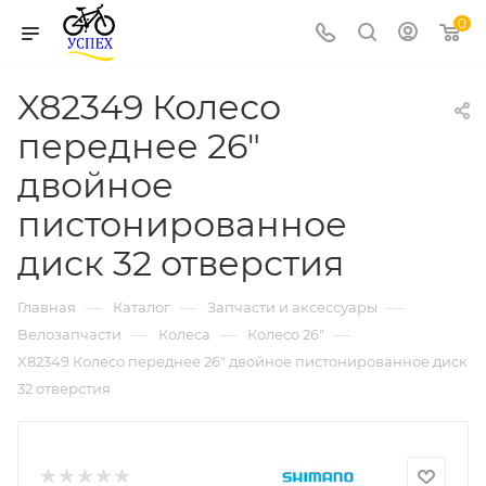
0
X82349 Колесо
переднее 26"
двойное
пистонированное
диск 32 отверстия
—
—
—
Главная
Каталог
Запчасти и аксессуары
—
—
—
Велозапчасти
Колеса
Колесо 26"
X82349 Колесо переднее 26" двойное пистонированное диск
32 отверстия