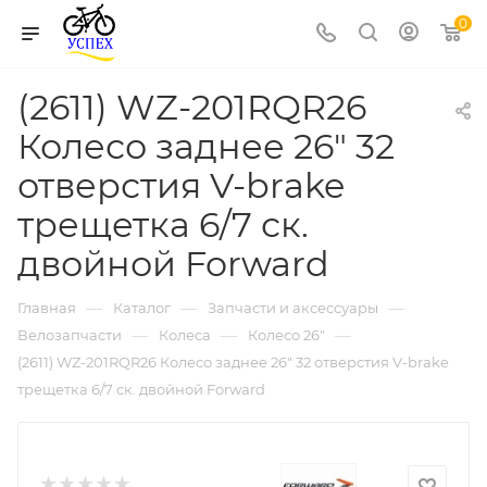
0
(2611) WZ-201RQR26
Колесо заднее 26" 32
отверстия V-brake
трещетка 6/7 ск.
двойной Forward
—
—
—
Главная
Каталог
Запчасти и аксессуары
—
—
—
Велозапчасти
Колеса
Колесо 26"
(2611) WZ-201RQR26 Колесо заднее 26" 32 отверстия V-brake
трещетка 6/7 ск. двойной Forward