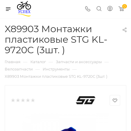
0
X89903 Монтажки
пластиковые STG KL-
9720C (3шт. )
—
—
—
Главная
Каталог
Запчасти и аксессуары
—
—
Велозапчасти
Инструменты
X89903 Монтажки пластиковые STG KL-9720C (3шт. )