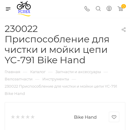
0
230022
Приспособление для
чистки и мойки цепи
YC-791 Bike Hand
—
—
—
Главная
Каталог
Запчасти и аксессуары
—
—
Велозапчасти
Инструменты
230022 Приспособление для чистки и мойки цепи YC-791
Bike Hand
Bike Hand