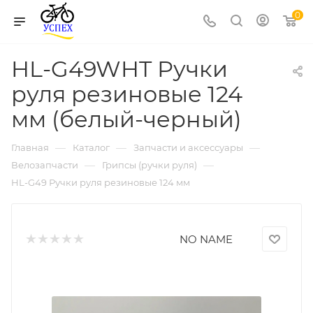
0
HL-G49WHT Ручки
руля резиновые 124
мм (белый-черный)
—
—
—
Главная
Каталог
Запчасти и аксессуары
—
—
Велозапчасти
Грипсы (ручки руля)
HL-G49 Ручки руля резиновые 124 мм
NO NAME