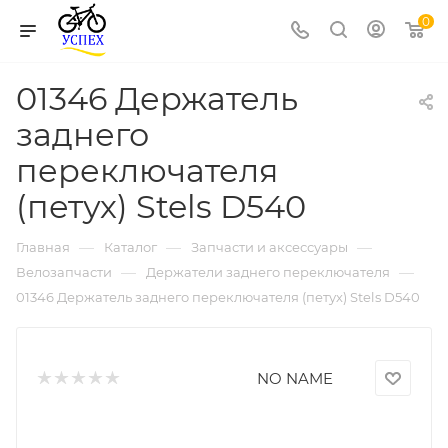
0
01346 Держатель
заднего
переключателя
(петух) Stels D540
—
—
—
Главная
Каталог
Запчасти и аксессуары
—
—
Велозапчасти
Держатели заднего переключателя
01346 Держатель заднего переключателя (петух) Stels D540
NO NAME