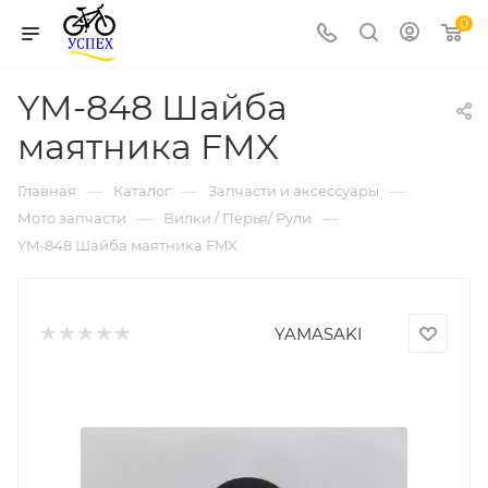
0
YM-848 Шайба
маятника FMX
—
—
—
Главная
Каталог
Запчасти и аксессуары
—
—
Мото запчасти
Вилки / Перья/ Рули
YM-848 Шайба маятника FMX
YAMASAKI