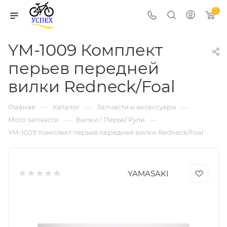
0
YM-1009 Комплект
перьев передней
вилки Redneck/Foal
—
—
—
Главная
Каталог
Запчасти и аксессуары
—
—
Мото запчасти
Вилки / Перья/ Рули
YM-1009 Комплект перьев передней вилки Redneck/Foal
YAMASAKI