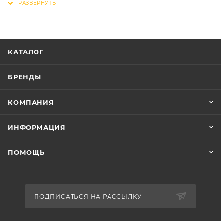
Вилка передняя Амортизационная, ход 40 мм.
Рулевая колонка Резьбовая
Каретка Картридж
Система Сталь, 24/34/42Т
КАТАЛОГ
Втулка передняя Сталь, быстросъемный зажим
Втулка задняя Сталь, гайка
БРЕНДЫ
Шифтеры Shimano Tourney ST-EF41
Трещотка/звёздочка/кассета Трещотка 14-28T
КОМПАНИЯ
Переключатель скоростей передний Shimano
Tourney FD-TZ500
ИНФОРМАЦИЯ
Переключатель скоростей задний SHIMANO
Tourney RD-TY300
ПОМОЩЬ
Тормоза Дисковые механические, ротор 160мм
Обод Алюминий, двойной
Покрышки 24x1.95
Крылья Пластик
ПОДПИСАТЬСЯ НА РАССЫЛКУ
Педали Пластик
Вес 16.44 кг