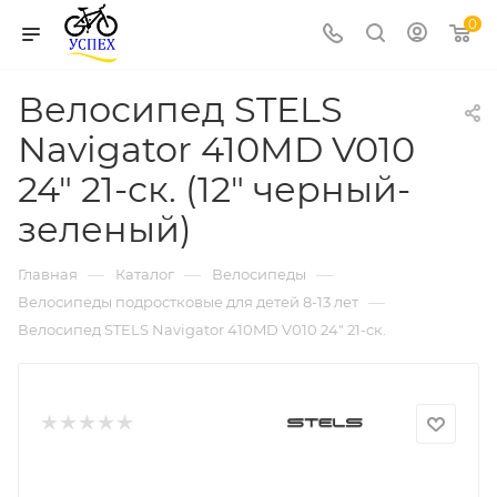
0
Велосипед STELS
Navigator 410MD V010
24" 21-ск. (12" черный-
зеленый)
—
—
—
Главная
Каталог
Велосипеды
—
Велосипеды подростковые для детей 8-13 лет
Велосипед STELS Navigator 410MD V010 24" 21-ск.