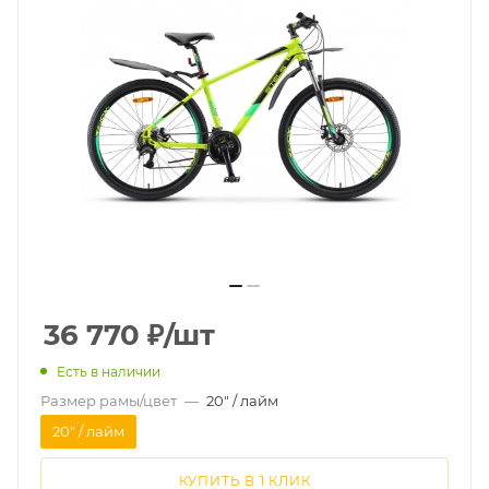
36 770
₽
/шт
Есть в наличии
Размер рамы/цвет
—
20" / лайм
20" / лайм
КУПИТЬ В 1 КЛИК