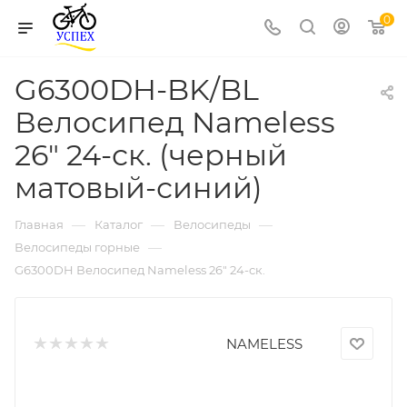
0
G6300DH-BK/BL
Велосипед Nameless
26" 24-ск. (черный
матовый-синий)
—
—
—
Главная
Каталог
Велосипеды
—
Велосипеды горные
G6300DH Велосипед Nameless 26" 24-ск.
NAMELESS