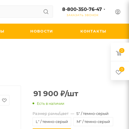
8-800-350-76-47
ЗАКАЗАТЬ ЗВОНОК
ДЫ
НОВОСТИ
КОНТАКТЫ
0
0
91 900
₽
/шт
Есть в наличии
Размер рамы/цвет
—
S" / темно-серый
L" / темно-серый
M" / темно-серый