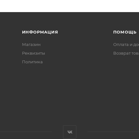
ая, коническая, 9x100мм. Регулировка предварительной 
ИНФОРМАЦИЯ
ПОМОЩЬ
Магазин
Оплата и до
Реквизиты
Возврат то
S 52.2/39.8 (коническая)
8мм, длина: 70мм
Политика
м, диаметр: 31.8мм
0/160мм
тель
w