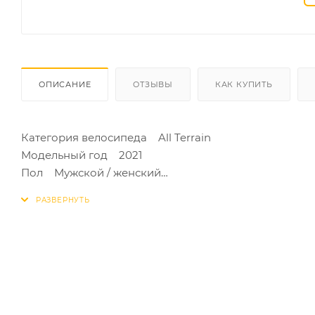
ОПИСАНИЕ
ОТЗЫВЫ
КАК КУПИТЬ
Категория велосипеда All Terrain
Модельный год 2021
Пол Мужской / женский
Возрастная группа Для взрослых
Вес 12,9 кг.
РАМА
Материал рамы Алюминий
Рама 27,5", All Terrain, алюминиевый сплав X6, трой
внутренняя проводка, ЧПУ-обработка деталей
Ростовка рамы S, M, L
АМОРТИЗАЦИЯ