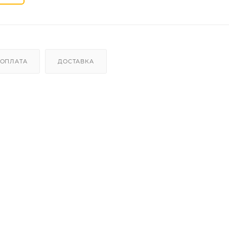
ОПЛАТА
ДОСТАВКА
ной баттинг, конический рулевой стакан, постмаунт дропа