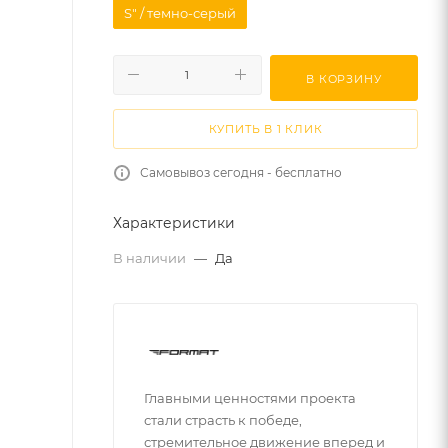
S" / темно-серый
В КОРЗИНУ
КУПИТЬ В 1 КЛИК
Самовывоз сегодня - бесплатно
Характеристики
В наличии
—
Да
Главными ценностями проекта
стали страсть к победе,
стремительное движение вперед и