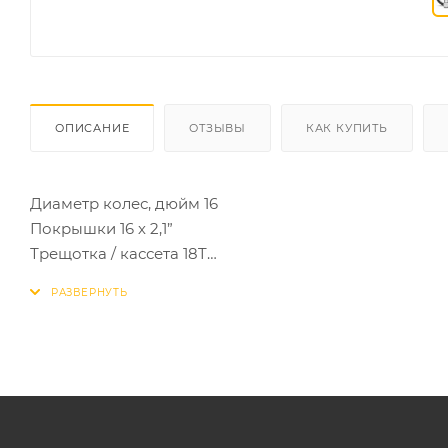
ОПИСАНИЕ
ОТЗЫВЫ
КАК КУПИТЬ
Диаметр колес, дюйм 16
Покрышки 16 х 2,1”
Трещотка / кассета 18T
Подседельный штырь Стальной
Тормоза Ножной тормоз
Обода Одинарные
Система Wheeltop, 28T
Втулка передняя Сталь
Втулка задняя Сталь
Вилка Жесткая стальная