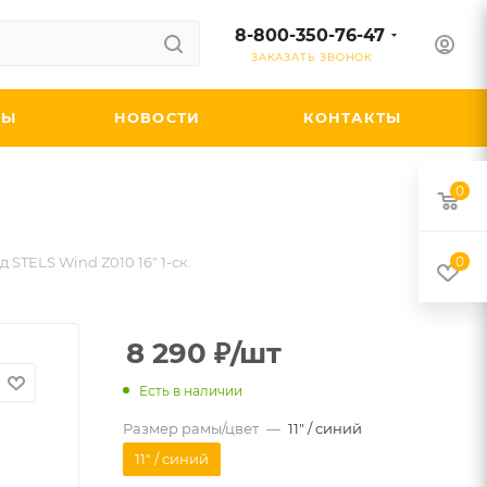
8-800-350-76-47
ЗАКАЗАТЬ ЗВОНОК
ДЫ
НОВОСТИ
КОНТАКТЫ
0
 STELS Wind Z010 16" 1-ск.
0
8 290
₽
/шт
Есть в наличии
Размер рамы/цвет
—
11" / синий
11" / синий