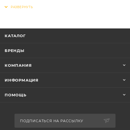
Тип тормоза Ножной
Наименование коллекции FOREST
Передний переключатель Нет
Крылья Сталь
Диаметр колес 16"
КАТАЛОГ
Тип велосипеда Хардтейл
Пол Мужской
БРЕНДЫ
Количество скоростей 1
Вилка Жесткая
КОМПАНИЯ
Обода Алюминиевые
Задний тормоз Ножной
ИНФОРМАЦИЯ
Багажник Сталь
ПОМОЩЬ
ПОДПИСАТЬСЯ НА РАССЫЛКУ