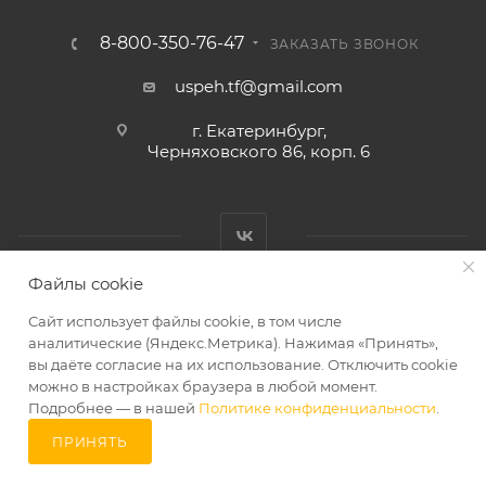
8-800-350-76-47
ЗАКАЗАТЬ ЗВОНОК
uspeh.tf@gmail.com
г. Екатеринбург,
Черняховского 86, корп. 6​
Файлы cookie
2026 © ТД «Успех»
Сайт использует файлы cookie, в том числе
аналитические (Яндекс.Метрика). Нажимая «Принять»,
вы даёте согласие на их использование. Отключить cookie
можно в настройках браузера в любой момент.
Подробнее — в нашей
Политике конфиденциальности
.
ПРИНЯТЬ
В КОРЗИНУ