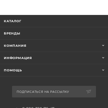
Диаметр колес 14 дюймов
Материал обода сталь
Боковые колеса в комплекте есть
КАТАЛОГ
Тип заднего тормоза ножной
Трансмиссия
БРЕНДЫ
Количество скоростей 1
Количество звезд в кассете 1
КОМПАНИЯ
Количество звезд системы 1
Звонок есть
ИНФОРМАЦИЯ
Защитная накладка на руле есть
Защита цепи есть
ПОМОЩЬ
Комплектация багажник, крылья
ПОДПИСАТЬСЯ НА РАССЫЛКУ