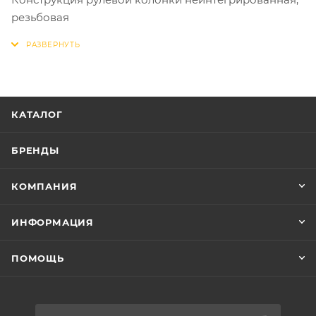
резьбовая
Диаметр колес 14 дюймов
Материал обода сталь
Боковые колеса в комплекте есть
Тип заднего тормоза ножной
Количество скоростей 1
КАТАЛОГ
Количество звезд в кассете 1
Количество звезд системы 1
БРЕНДЫ
Звонок есть
Защитная накладка на руле есть
КОМПАНИЯ
Защита цепи есть
Комплектация багажник, крылья
ИНФОРМАЦИЯ
ПОМОЩЬ