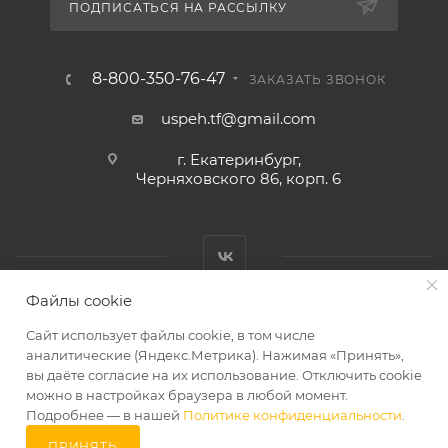
ПОДПИСАТЬСЯ НА РАССЫЛКУ
8-800-350-76-47
ЗАКАЗАТЬ ЗВОНОК
uspeh.tf@gmail.com
г. Екатеринбург,
Черняховского 86, корп. 6​
Файлы cookie
2026 © ТД «Успех»
Сайт использует файлы cookie, в том числе
аналитические (Яндекс.Метрика). Нажимая «Принять»,
вы даёте согласие на их использование. Отключить cookie
можно в настройках браузера в любой момент.
Подробнее — в нашей
Политике конфиденциальности
.
ПРИНЯТЬ