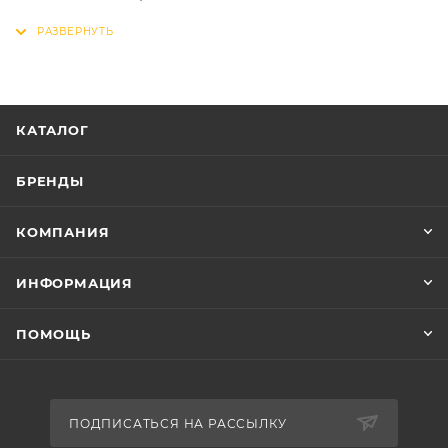
Размер рамы велосипеда 8"
Вилка передняя Ригид, стальная
Тормоза Реверсивный (ножной)
Обод Алюминий, одинарный
Покрышки 12х2,125
КАТАЛОГ
Крылья Сталь
Вес 10.4 кг
БРЕНДЫ
КОМПАНИЯ
ИНФОРМАЦИЯ
ПОМОЩЬ
ПОДПИСАТЬСЯ НА РАССЫЛКУ