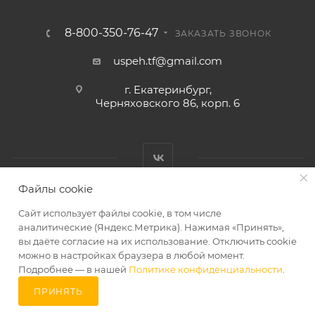
8-800-350-76-47
ЗАКАЗАТЬ ЗВОНОК
uspeh.tf@gmail.com
г. Екатеринбург,
Черняховского 86, корп. 6​
Файлы cookie
2026 © ТД «Успех»
Сайт использует файлы cookie, в том числе
аналитические (Яндекс.Метрика). Нажимая «Принять»,
вы даёте согласие на их использование. Отключить cookie
можно в настройках браузера в любой момент.
Подробнее — в нашей
Политике конфиденциальности
.
ПРИНЯТЬ
В КОРЗИНУ