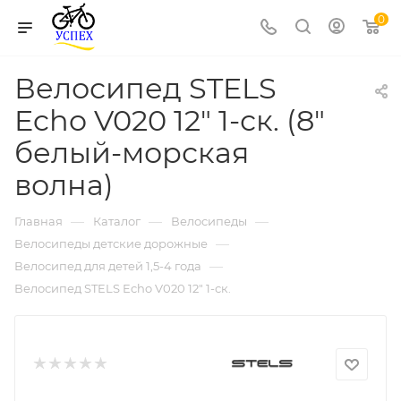
0
Велосипед STELS
Echo V020 12" 1-ск. (8"
белый-морская
волна)
—
—
—
Главная
Каталог
Велосипеды
—
Велосипеды детские дорожные
—
Велосипед для детей 1,5-4 года
Велосипед STELS Echo V020 12" 1-ск.