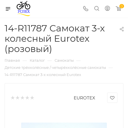
0
14-R11787 Самокат 3-х
колесный Eurotex
(розовый)
—
—
—
Главная
Каталог
Самокаты
—
Детские трёхколёсные / четырёхколёсные самокаты
14-R11787 Самокат 3-х колесный Eurotex
EUROTEX