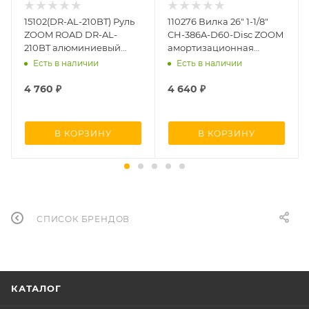
15102(DR-AL-210BT) Руль
110276 Вилка 26" 1-1/8"
ZOOM ROAD DR-AL-
CH-386A-D60-Disc ZOOM
210BT алюминиевый
амортизационная
баттированный, посадка
безрезьбовая
Есть в наличии
Есть в наличии
25.4мм длина 400мм
алюминий/сталь шток
230 мм
4 760
₽
4 640
₽
В КОРЗИНУ
В КОРЗИНУ
СПИСОК БРЕНДОВ
КАТАЛОГ