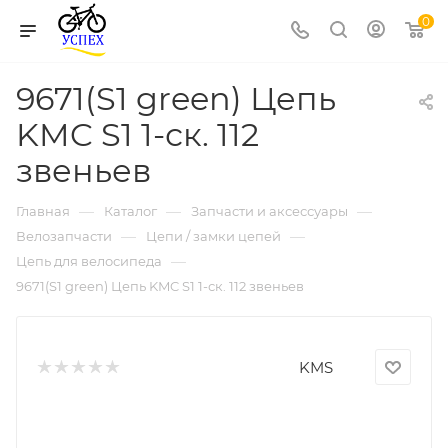
0
9671(S1 green) Цепь
KMC S1 1-ск. 112
звеньев
—
—
—
Главная
Каталог
Запчасти и аксессуары
—
—
Велозапчасти
Цепи / замки цепей
—
Цепь для велосипеда
9671(S1 green) Цепь KMC S1 1-ск. 112 звеньев
KMS