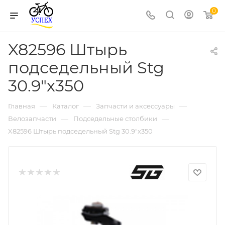
0
X82596 Штырь
подседельный Stg
30.9"х350
—
—
—
Главная
Каталог
Запчасти и аксессуары
—
—
Велозапчасти
Подседельные столбики
X82596 Штырь подседельный Stg 30.9"х350