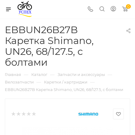
0
EBBUN26B27B
Каретка Shimano,
UN26, 68/127.5, с
болтами
—
—
—
Главная
Каталог
Запчасти и аксессуары
—
—
Велозапчасти
Каретки / картриджи
EBBUN26B27B Каретка Shimano, UN26, 68/127.5, с болтами