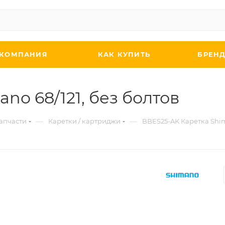
КОМПАНИЯ
КАК КУПИТЬ
БРЕН
no 68/121, без болтов
—
—
апчасти
Каретки / картриджи
BBES25-AK Каретка Shim